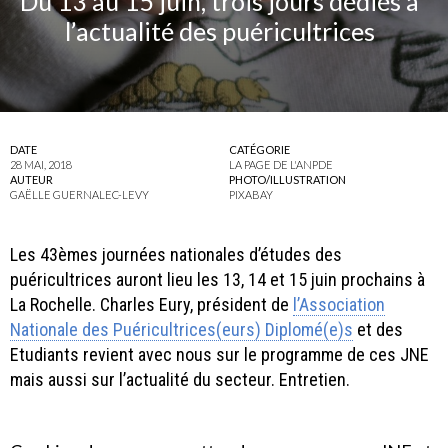
Du 13 au 15 juin, trois jours dédiés à
l’actualité des puéricultrices
DATE
CATÉGORIE
28 MAI, 2018
LA PAGE DE L'ANPDE
AUTEUR
PHOTO/ILLUSTRATION
GAËLLE GUERNALEC-LEVY
PIXABAY
Les 43èmes journées nationales d’études des
puéricultrices auront lieu les 13, 14 et 15 juin prochains à
La Rochelle. Charles Eury, président de
l’Association
Nationale des Puéricultrices(eurs) Diplomé(e)s
et des
Etudiants revient avec nous sur le programme de ces JNE
mais aussi sur l’actualité du secteur. Entretien.