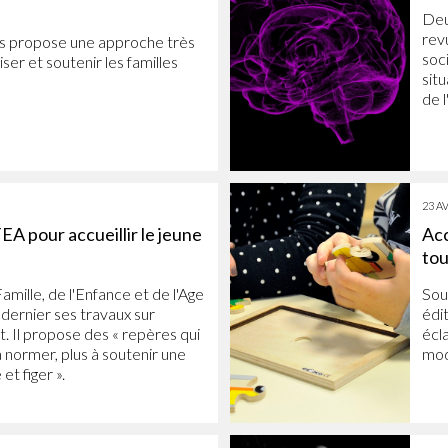
Deu
rev
s propose une approche très
soc
ser et soutenir les familles
sit
de l
23 AV
A pour accueillir le jeune
Acc
to
amille, de l'Enfance et de l'Age
Sou
l dernier ses travaux sur
édi
nt. Il propose des « repères qui
écl
à normer, plus à soutenir une
mod
et figer ».