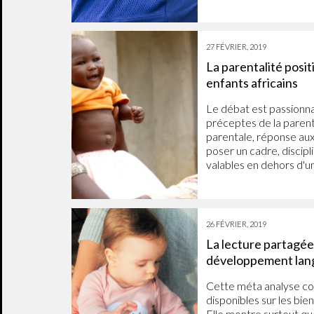
27 FÉVRIER, 2019
La parentalité posit
enfants africains
Le débat est passionnan
préceptes de la parenta
parentale, réponse aux 
poser un cadre, discipli
valables en dehors d'u
26 FÉVRIER, 2019
La lecture partagée
développement lan
Cette méta analyse co
disponibles sur les bienf
Elle montre surtout qu