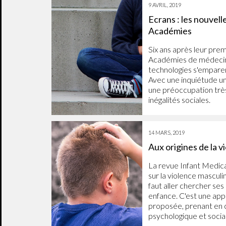
9 AVRIL, 2019
Ecrans : les nouvel
Académies
Six ans après leur prem
Académies de médecine
technologies s'empare
Avec une inquiétude un
une préoccupation très
inégalités sociales.
14 MARS, 2019
Aux origines de la 
La revue Infant Medica
sur la violence masculin
faut aller chercher ses
enfance. C'est une app
proposée, prenant en c
psychologique et socia