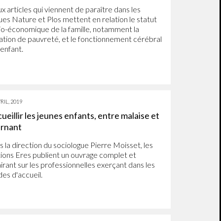
x articles qui viennent de paraître dans les
ues Nature et Plos mettent en relation le statut
io-économique de la famille, notamment la
uation de pauvreté, et le fonctionnement cérébral
'enfant.
RIL, 2019
ueillir les jeunes enfants, entre malaise et
urnant
s la direction du sociologue Pierre Moisset, les
tions Eres publient un ouvrage complet et
airant sur les professionnelles exerçant dans les
es d'accueil.