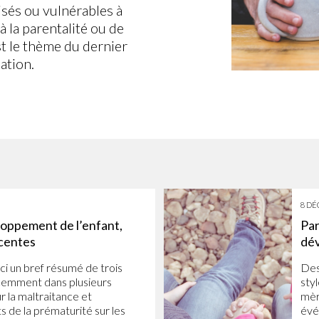
sés ou vulnérables à
à la parentalité ou de
st le thème du dernier
ation.
8 DÉ
loppement de l’enfant,
Par
centes
dé
i un bref résumé de trois
Des
cemment dans plusieurs
styl
ur la maltraitance et
mèr
ts de la prématurité sur les
évé