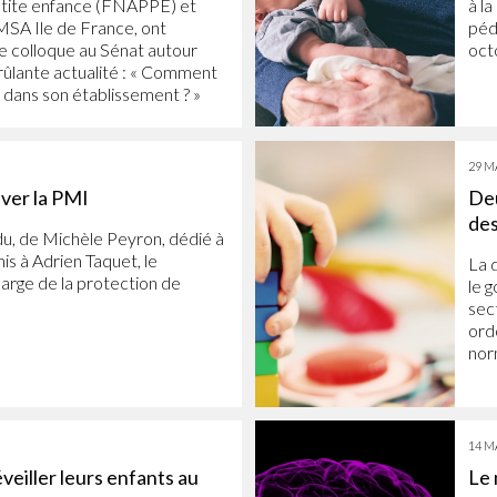
petite enfance (FNAPPE) et
à l
 MSA Ile de France, ont
péd
e colloque au Sénat autour
oct
rûlante actualité : « Comment
le dans son établissement ? »
29 MA
ver la PMI
Deu
des
du, de Michèle Peyron, dédié à
mis à Adrien Taquet, le
La 
harge de la protection de
le 
sec
ord
nor
14 MA
éveiller leurs enfants au
Le 