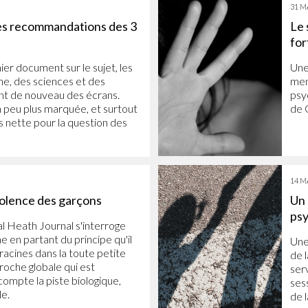
31 M
les recommandations des 3
Le 
for
ier document sur le sujet, les
Une
, des sciences et des
men
nt de nouveau des écrans.
psyc
 peu plus marquée, et surtout
de 
 nette pour la question des
14 M
violence des garçons
Un 
psy
l Heath Journal s'interroge
e en partant du principe qu'il
Une
 racines dans la toute petite
de l
roche globale qui est
ser
ompte la piste biologique,
ses
le.
de 