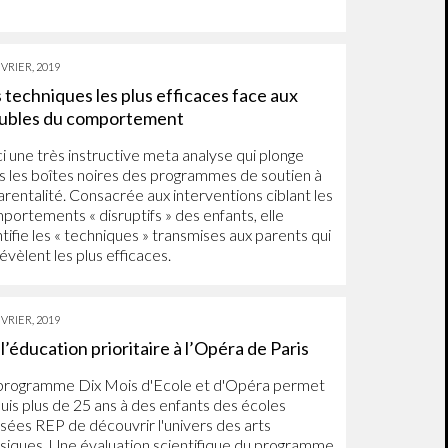
ÉVRIER, 2019
 techniques les plus efficaces face aux
oubles du comportement
ci une très instructive meta analyse qui plonge
s les boîtes noires des programmes de soutien à
parentalité. Consacrée aux interventions ciblant les
portements « disruptifs » des enfants, elle
tifie les « techniques » transmises aux parents qui
évèlent les plus efficaces.
ÉVRIER, 2019
l’éducation prioritaire à l’Opéra de Paris
programme Dix Mois d'Ecole et d'Opéra permet
uis plus de 25 ans à des enfants des écoles
ssées REP de découvrir l'univers des arts
ssiques. Une évaluation scientifique du programme