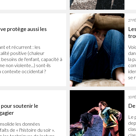
27 F
ive protège aussi les
Les
tr
t et récurrent : les
Voi
lité positive (chaleur
dan
besoins de l'enfant, capacité à
la 
ne non violente...) sont-ils
com
n contexte occidental ?
iden
se r
10 F
 pour soutenir le
De 
gagier
Le 
dep
nsolide les données
cla
aits de « l'histoire du soir ».
cla
e les techniques de lecture