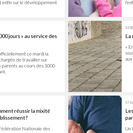
t enfin sur le développement
l'en
13 S
00 jours » au service des
La 
« En
sou
officiellement ce mardi la
aux 
hargée de travailler sur
 parents au cours des 1000
ant.
17 JU
ment réussir la mixité
Les
ablissement?
par
a Fédération Nationale des
Un 